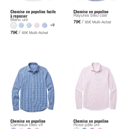
Chemise en popeline facile
Chemise en popeline
à repasser
Rayures bleu clair
Blanc uni
/
79€
65€ Multi-Achat
+9
/
79€
65€ Multi-Achat
Chemise en popeline
Chemise en popeline
Carreaux bleu vif
Rose pâle uni