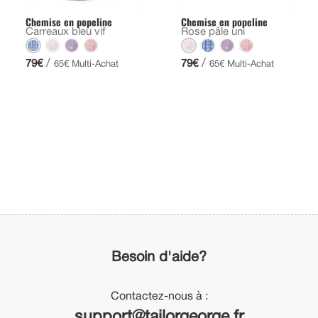
Chemise en popeline
Chemise en popeline
Carreaux bleu vif
Rose pâle uni
/
/
79€
79€
65€ Multi-Achat
65€ Multi-Achat
Besoin d'aide?
Contactez-nous à :
support@tailorgeorge.fr