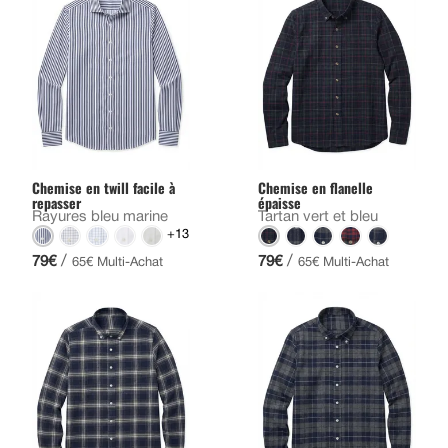
Chemise en twill facile à
Chemise en flanelle
repasser
épaisse
Rayures bleu marine
Tartan vert et bleu
+13
/
/
79€
79€
65€ Multi-Achat
65€ Multi-Achat