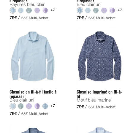
à repasser
à repasser
Rayures bleu clair
Bleu clair uni
+7
+7
/
/
79€
79€
65€ Multi-Achat
65€ Multi-Achat
Chemise en fil-à-fil facile à
Chemise imprimé en fil-à-
repasser
fil
Bleu clair uni
Motif bleu marine
+7
/
79€
65€ Multi-Achat
/
79€
65€ Multi-Achat