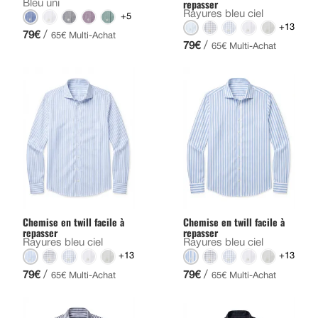
repasser
Bleu uni
Rayures bleu ciel
+5
+13
/
79€
65€ Multi-Achat
/
79€
65€ Multi-Achat
Chemise en twill facile à
Chemise en twill facile à
repasser
repasser
Rayures bleu ciel
Rayures bleu ciel
+13
+13
/
/
79€
79€
65€ Multi-Achat
65€ Multi-Achat