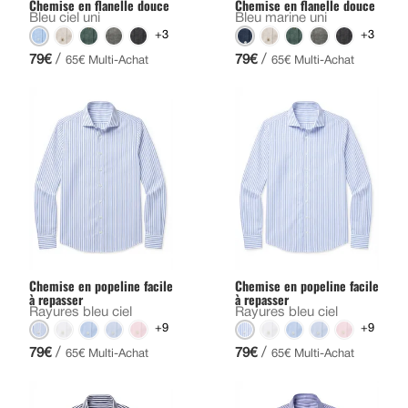
Chemise en flanelle douce
Chemise en flanelle douce
Bleu ciel uni
Bleu marine uni
+3
+3
/
/
79€
79€
65€ Multi-Achat
65€ Multi-Achat
Chemise en popeline facile
Chemise en popeline facile
à repasser
à repasser
Rayures bleu ciel
Rayures bleu ciel
+9
+9
/
/
79€
79€
65€ Multi-Achat
65€ Multi-Achat