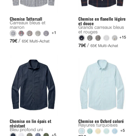
Chemise Tattersall
Chemise en flanelle légère
et douce
Carreaux bleus et
marron
Grands carreaux bleus
et rouges
+1
+15
/
79€
65€ Multi-Achat
/
79€
65€ Multi-Achat
Chemise en lin épais et
Chemise en Oxford coloré
résistant
Rayures turquoises
Bleu profond uni
+5
+5