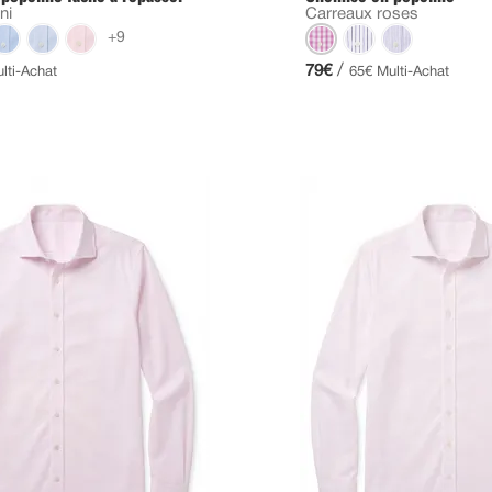
ni
Carreaux roses
+9
/
79€
lti-Achat
65€ Multi-Achat