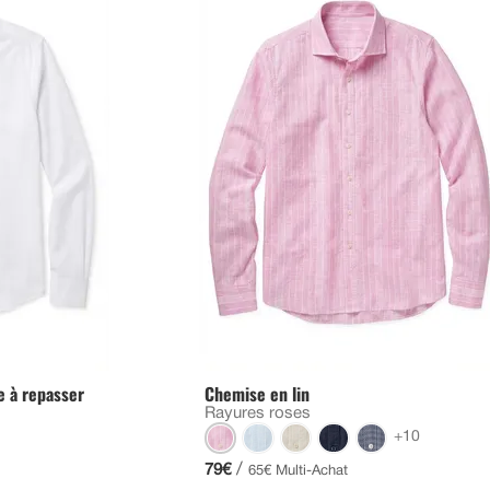
e à repasser
Chemise en lin
Rayures roses
+10
/
79€
65€ Multi-Achat