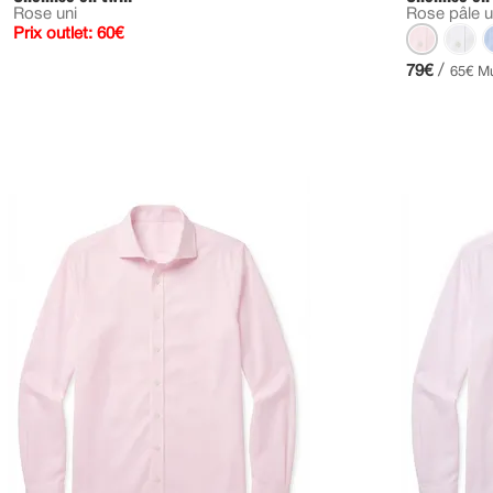
Rose uni
Rose pâle u
Prix outlet: 60€
/
79€
65€ Mu