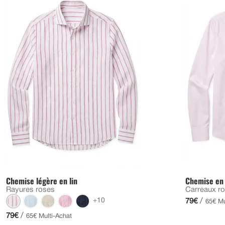
Chemise légère en lin
Chemise en 
Rayures roses
Carreaux ro
+10
/
79€
65€ Mu
/
79€
65€ Multi-Achat