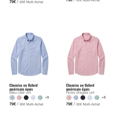
/
79€
65€ Multi-Achat
/
79€
65€ Multi-Achat
Chemise en Oxford
Chemise en Oxford
américain épais
américain épais
Bleu clair uni
Rose dragée uni
+5
+5
/
/
79€
79€
65€ Multi-Achat
65€ Multi-Achat