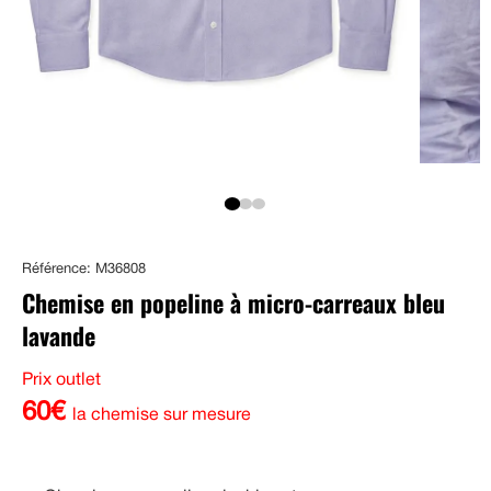
Référence: M36808
Chemise en popeline à micro-carreaux bleu
lavande
Prix outlet
60€
la chemise sur mesure