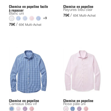
Chemise en popeline facile
Chemise en popeline
à repasser
Rayures bleu clair
Blanc uni
/
79€
65€ Multi-Achat
+9
/
79€
65€ Multi-Achat
Chemise en popeline
Chemise en popeline
Carreaux bleu vif
Rose pâle uni