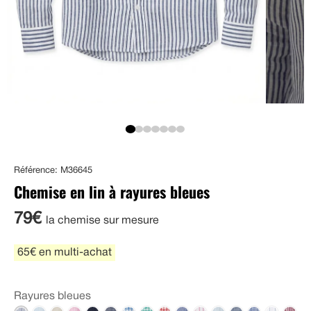
Référence: M36645
Chemise en lin à rayures bleues
79€
la chemise sur mesure
65€ en multi-achat
Rayures bleues