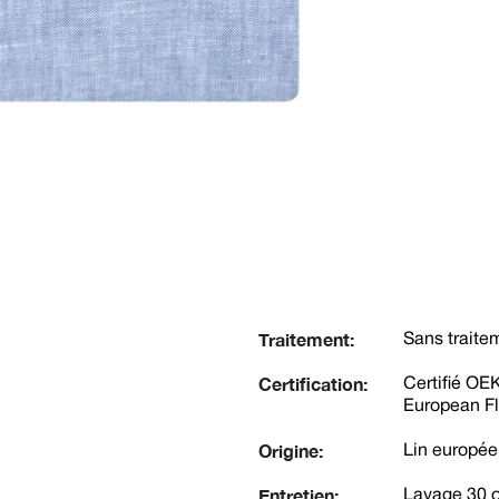
Traitement:
Sans traite
Certification:
Certifié OE
European Fl
Origine:
Lin européen
Entretien:
Lavage 30 o