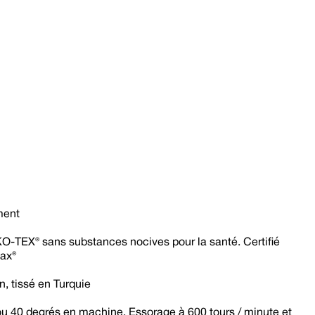
ment
KO-TEX® sans substances nocives pour la santé. Certifié
ax®
, tissé en Turquie
u 40 degrés en machine. Essorage à 600 tours / minute et