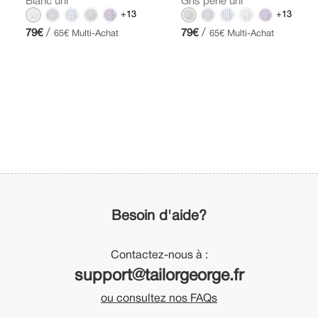
Blanc uni
Gris perle uni
+13
+13
/
/
79€
79€
65€ Multi-Achat
65€ Multi-Achat
Besoin d'aide?
Contactez-nous à :
support@tailorgeorge.fr
ou consultez nos FAQs