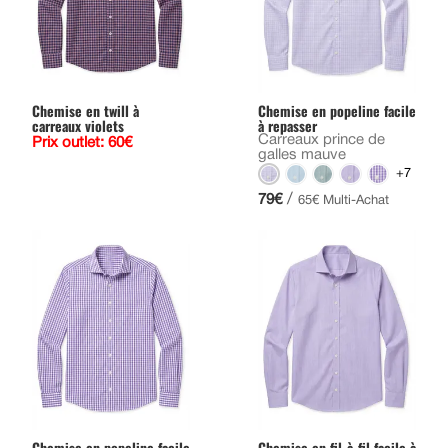
Chemise en twill à
Chemise en popeline facile
carreaux violets
à repasser
Carreaux prince de
Prix outlet: 60€
galles mauve
+7
/
79€
65€ Multi-Achat
Chemise en popeline facile
Chemise en fil-à-fil facile à