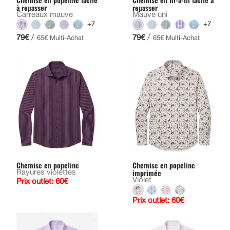
à repasser
repasser
Carreaux mauve
Mauve uni
+7
+7
/
/
79€
79€
65€ Multi-Achat
65€ Multi-Achat
Chemise en popeline
Chemise en popeline
imprimée
Rayures violettes
Violet
Prix outlet: 60€
Prix outlet: 60€