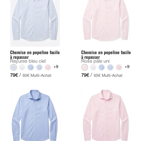
Chemise en popeline facile
Chemise en popeline facile
à repasser
à repasser
Rayures bleu ciel
Rose pâle uni
+9
+9
/
/
79€
79€
65€ Multi-Achat
65€ Multi-Achat