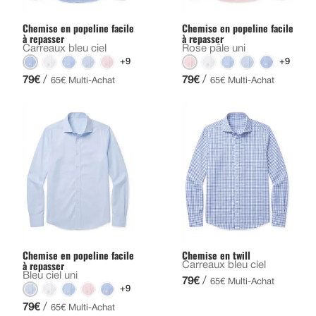
Chemise en popeline facile
Chemise en popeline facile
à repasser
à repasser
Carreaux bleu ciel
Rose pâle uni
+9
+9
/
/
79€
79€
65€ Multi-Achat
65€ Multi-Achat
Chemise en popeline facile
Chemise en twill
à repasser
Carreaux bleu ciel
Bleu ciel uni
/
79€
65€ Multi-Achat
+9
/
79€
65€ Multi-Achat