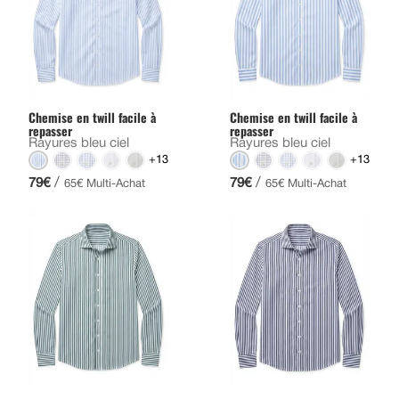
Chemise en twill facile à
Chemise en twill facile à
repasser
repasser
Rayures bleu ciel
Rayures bleu ciel
+13
+13
/
/
79€
79€
65€ Multi-Achat
65€ Multi-Achat