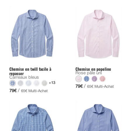
Chemise en twill facile à
Chemise en popeline
repasser
Rose pâle uni
Carreaux bleus
+13
/
79€
65€ Multi-Achat
/
79€
65€ Multi-Achat