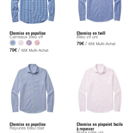
Chemise en popeline
Chemise en twill
Carreaux bleu vif
Bleu vif uni
/
79€
65€ Multi-Achat
/
79€
65€ Multi-Achat
Chemise en popeline
Chemise en pinpoint facile
à repasser
Rayures bleu clair
Rose pâle uni