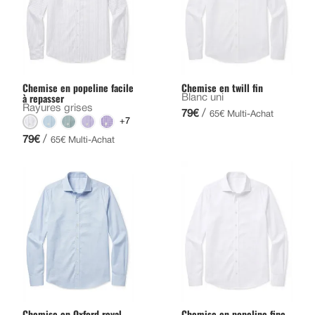
Chemise en popeline facile
Chemise en twill fin
à repasser
Blanc uni
Rayures grises
/
79€
65€ Multi-Achat
+7
/
79€
65€ Multi-Achat
Chemise en Oxford royal
Chemise en popeline fine