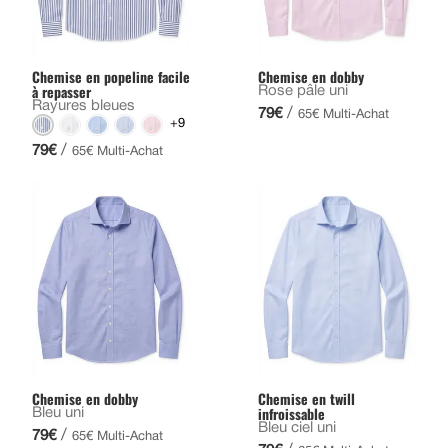
Chemise en popeline facile
Chemise en dobby
à repasser
Rose pâle uni
Rayures bleues
/
79€
65€ Multi-Achat
+9
/
79€
65€ Multi-Achat
Chemise en dobby
Chemise en twill
infroissable
Bleu uni
Bleu ciel uni
/
79€
65€ Multi-Achat