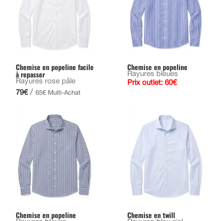
Chemise en popeline facile
Chemise en popeline
à repasser
Rayures bleues
Rayures rose pâle
Prix outlet: 60€
/
79€
65€ Multi-Achat
Chemise en popeline
Chemise en twill